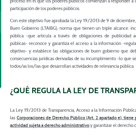
proceso en el que los poderes públicos comienzan a responder a 
participación de los poderes públicos.
Con este objetivo fue aprobada la Ley 19/2013 de 9 de diciembre,
Buen Gobierno (LTAIBG), norma que tienen un triple alcance: inc
pública -que articula a través de obligaciones de publicidad a
públicas- reconoce y garantiza el acceso a la información -reg
objetivo- y establece las obligaciones de buen gobierno que de
consecuencias jurídicas derivadas de su incumplimiento -lo que s
todos/as los/las que desarrollan actividades de relevancia pública.
¿QUÉ REGULA LA LEY DE TRANSPA
La Ley 19/2013 de Transparencia, Acceso a la Información Públic
las
Corporaciones de Derecho Público (Art. 2 apartado e), tiene p
actividad sujeta a derecho administrativo
y garantizar el derecho d