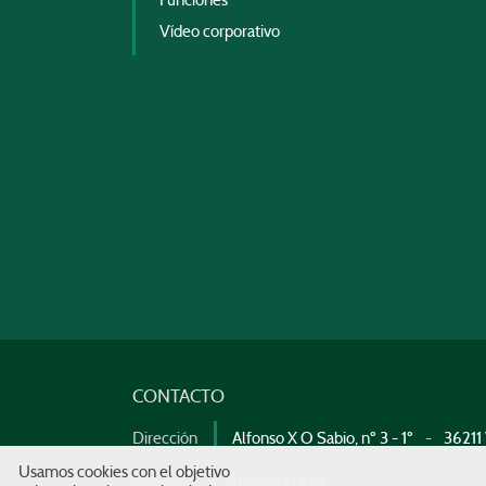
Funciones
Vídeo corporativo
CONTACTO
Dirección
Alfonso X O Sabio, nº 3 - 1º
36211
Usamos cookies con el objetivo
Teléfono
986 20 09 18