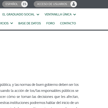
ESPAÑOL
ES
ACCESO DE USUARIOS

EL GRADUADO SOCIAL
VENTANILLA ÚNICA
VICIOS
BASE DE DATOS
FORO
CONTACTO
n pública, y las normas de buen gobierno deben ser los
cuando la acción de los/las responsables públicos se
cer cómo se toman las decisiones que les afectan,
estras instituciones podremos hablar del inicio de un