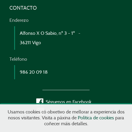
CONTACTO
Enderezo
Alfonso X O Sabio, nº 3 - 1º
36211 Vigo
Teléfono
986 20 09 18
Séguenos en Facebook
Séguenos en LinkedIn
Usamos cookies có obxetivo de mellorar a experiencia dos
nosos visitantes. Visita a páxina de
Política de cookies
para
coñecer máis detalles.