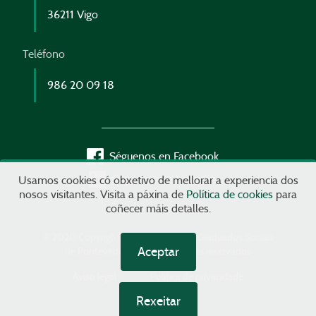
36211 Vigo
Teléfono
986 20 09 18
Séguenos en Facebook
Séguenos en LinkedIn
Usamos cookies có obxetivo de mellorar a experiencia dos
nosos visitantes. Visita a páxina de
Política de cookies
para
coñecer máis detalles.
© 2020 Copyright Colexio Oficial de Graduados Sociais
Aceptar
de Pontevedra - Tódolos dereitos reservados
Aviso legal
Política de privacidade
Rexeitar
Política de cookies